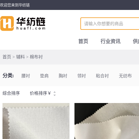
欢迎您来到华纺链
首页
行业资讯
供
首页 > 辅料 > 棉布衬
分类:
腰衬
垫肩
胸衬
领衬
粘合衬
无纺布
综合排序
价格排序
￥