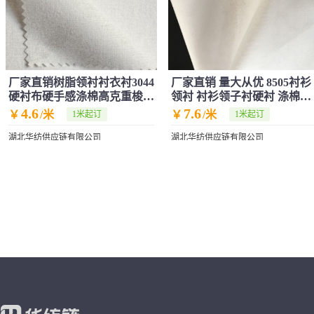
厂家直销树脂领衬衬衣衬3044
厂家直销 量大从优 8505衬衫
硬衬布硬手感涤棉高克重梭织
领衬 衬衫领子衬硬衬 涤棉有
衬热卖中
纺粘合衬
4.6
7.6
￥
/米
￥
/米
1米起订
1米起订
湖北华纺供应链有限公司
湖北华纺供应链有限公司