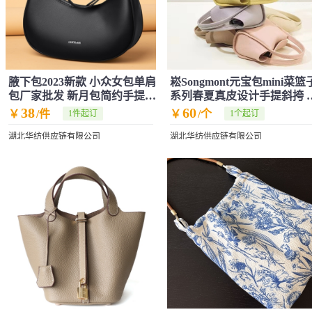
腋下包2023新款 小众女包单肩
崧Songmont元宝包mini菜篮
包厂家批发 新月包简约手提
系列春夏真皮设计手提斜挎 
牛皮小包
你包包女
38
60
￥
/件
￥
/个
1件起订
1个起订
湖北华纺供应链有限公司
湖北华纺供应链有限公司