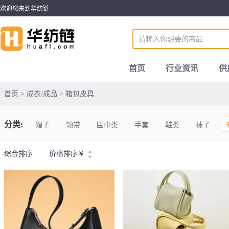
欢迎您来到华纺链
首页
行业资讯
供
首页 > 成衣/成品 > 箱包皮具
分类:
帽子
领带
围巾类
手套
鞋类
袜子
综合排序
价格排序
￥