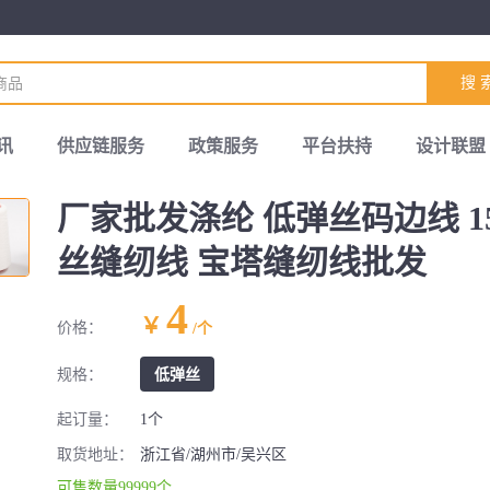
搜 
讯
供应链服务
政策服务
平台扶持
设计联盟
厂家批发涤纶 低弹丝码边线 1
丝缝纫线 宝塔缝纫线批发
4
￥
价格：
/个
规格：
低弹丝
起订量：
1个
取货地址：
浙江省/湖州市/吴兴区
可售数量99999个