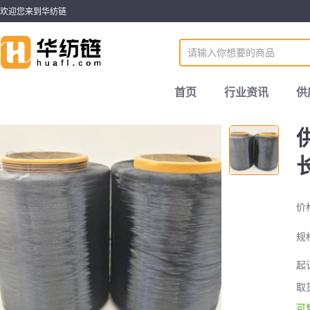
欢迎您来到华纺链
首页
行业资讯
供
价
规
起
取
可