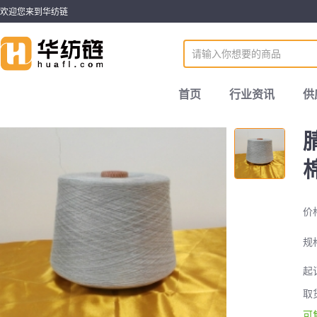
欢迎您来到华纺链
首页
行业资讯
供
价
规
起
取
可