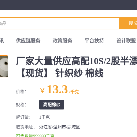
搜 
讯
供应链服务
政策服务
平台扶持
设计联盟
厂家大量供应高配10S/2股半
【现货】 针织纱 棉线
13.3
￥
价格：
/千克
规格：
高配棉纱
起订量：
1千克
取货地址：
浙江省/温州市/鹿城区
可售数量999999千克