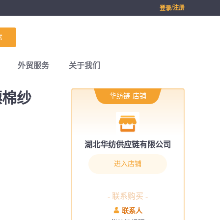
/注册
登录
索
外贸服务
关于我们
漂棉纱
华纺链·店铺
湖北华纺供应链有限公司
进入店铺
- 联系购买 -
联系人