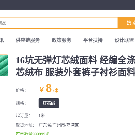
搜 
讯
供应链服务
政策服务
平台扶持
设计联盟
16坑无弹灯芯绒面料 经编全涤
芯绒布 服装外套裤子衬衫面
8
￥
价格：
/米
规格：
灯芯绒
起订量：
1米
取货地址：
广东省/广州市/荔湾区
可售数量999999米