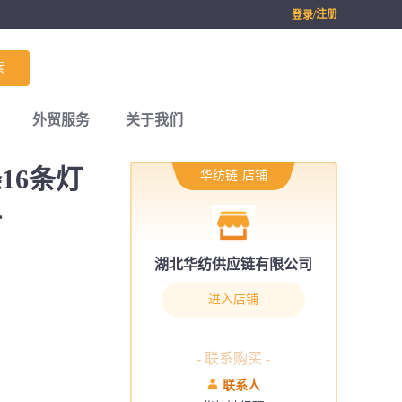
/注册
登录
索
外贸服务
关于我们
16条灯
华纺链·店铺
料
湖北华纺供应链有限公司
进入店铺
- 联系购买 -
联系人