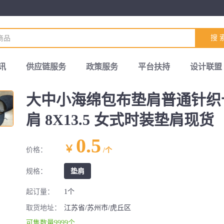
搜 
讯
供应链服务
政策服务
平台扶持
设计联盟
大中小海绵包布垫肩普通针织
肩 8X13.5 女式时装垫肩现货
0.5
￥
价格：
/个
规格：
垫肩
起订量：
1个
取货地址：
江苏省/苏州市/虎丘区
可售数量9999个