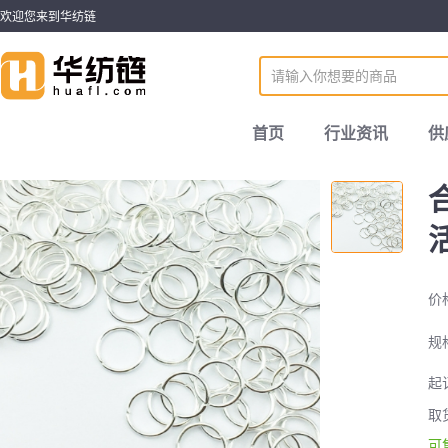
欢迎您来到华纺链
首页
行业资讯
供
价
规
起
取
可