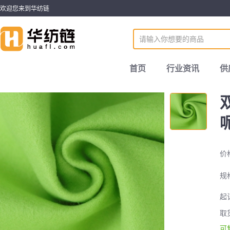
欢迎您来到华纺链
首页
行业资讯
供
价
规
起
取
可